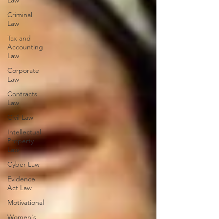
Law
Criminal
Law
Tax and
Accounting
Law
Corporate
Law
Contracts
Law
Civil Law
Intellectual
Property
Law
Cyber Law
Evidence
Act Law
Motivational
Women's