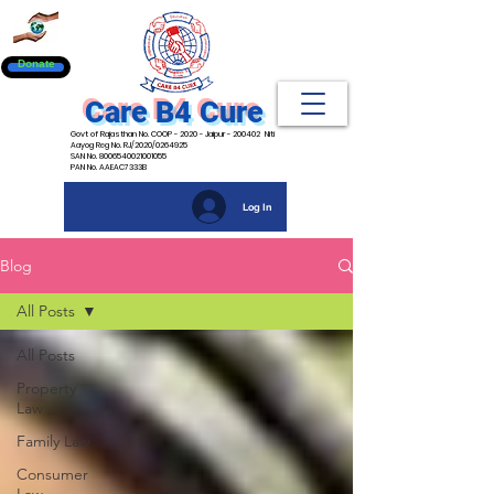
Donate
Care B4 Cure
Govt of Rajasthan No. COOP - 2020 - Jaipur - 200402 Niti
Aayog Reg No. RJ/2020/0264925
SAN No. 8006540021001055
PAN No. AAEAC7333B
Log In
Blog
All Posts
All Posts
Property
Law
Family Law
Consumer