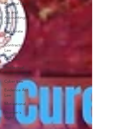
Criminal Law
Tax and
Accounting
Law
Corporate
Law
Contracts
Law
Civil Law
Intellectual
Property Law
Cyber Law
Evidence Act
Law
Motivational
Women's
Right