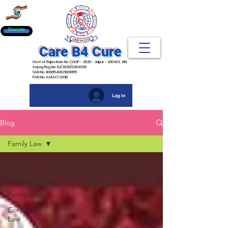
Donate
Care B4 Cure
Govt of Rajasthan No. COOP - 2020 - Jaipur - 200402 Niti
Aayog Reg No. RJ/2020/0264925
SAN No. 8006540021001055
PAN No. AAEAC7333B
Log In
Blog
Family Law
All Posts
Property Law
Family Law
Consumer
Law