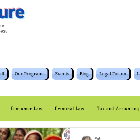
ure
ur -
4925
ll
Our Programs
Events
Blog
Legal Forum
L
Consumer Law
Criminal Law
Tax and Accounting
Civil Law
Intellectual Property Law
Cyber Law
Priti