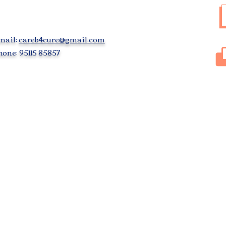
mail:
careb4cure@gmail.com
one: 95115 85857