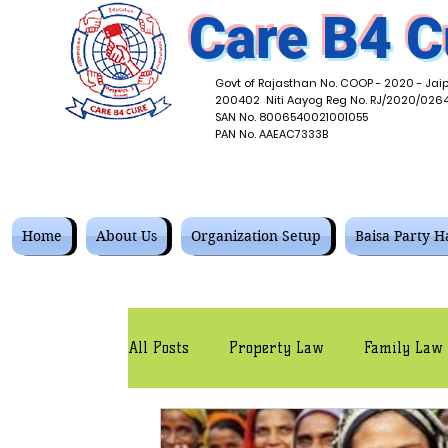
Care B4 C
Govt of Rajasthan No. COOP - 2020 - Jaip
200402 Niti Aayog Reg No. RJ/2020/026
SAN No. 8006540021001055
PAN No. AAEAC7333B
Home
About Us
Organization Setup
Baisa Party Ha
All Posts
Property Law
Family Law
Corporate Law
Contracts Law