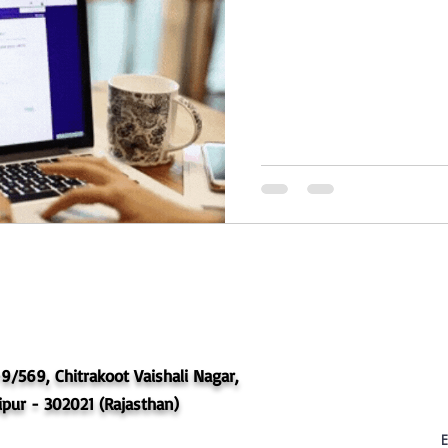
9/569, Chitrakoot Vaishali Nagar,
ipur - 302021 (Rajasthan)
E