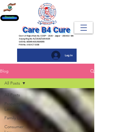
Donate
Care B4 Cure
Govt of Rajasthan No. COOP - 2020 - Jaipur - 200402 Niti
Aayog Reg No. RJ/2020/0264925
SAN No. 8006540021001055
PAN No. AAEAC7333B
Log In
Blog
All Posts
All Posts
Property
Law
Family Law
Consumer