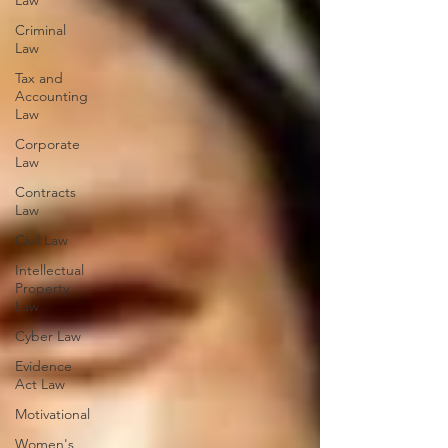
Law
Criminal
Law
Tax and
Accounting
Law
Corporate
Law
Contracts
Law
Civil Law
Intellectual
Property
Law
Cyber Law
Evidence
Act Law
Motivational
Women's