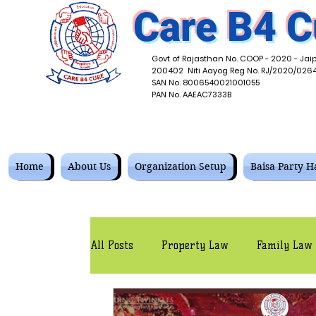
Care B4 C
Govt of Rajasthan No. COOP - 2020 - Jaip
200402 Niti Aayog Reg No. RJ/2020/026
SAN No. 8006540021001055
PAN No. AAEAC7333B
Home
About Us
Organization Setup
Baisa Party Ha
All Posts
Property Law
Family Law
Corporate Law
Contracts Law