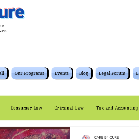
ure
ur -
4925
ll
Our Programs
Events
Blog
Legal Forum
L
Consumer Law
Criminal Law
Tax and Accounting
Civil Law
Intellectual Property Law
Cyber Law
CARE B4 CURE