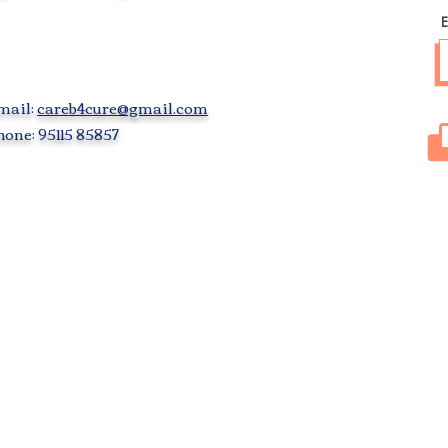
E
mail:
careb4cure@gmail.com
one: 95115 85857