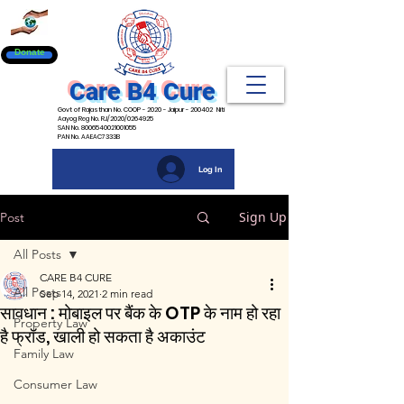
Donate
Care B4 Cure
Govt of Rajasthan No. COOP - 2020 - Jaipur - 200402 Niti
Aayog Reg No. RJ/2020/0264925
SAN No. 8006540021001055
PAN No. AAEAC7333B
Log In
Sign Up
Post
All Posts
CARE B4 CURE
All Posts
Sep 14, 2021
2 min read
सावधान : मोबाइल पर बैंक के OTP के नाम हो रहा
Property Law
है फ्रॉड, खाली हो सकता है अकाउंट
Family Law
Consumer Law